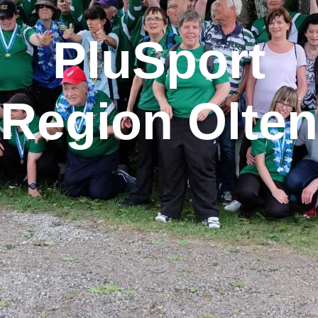
PluSport
Region Olten