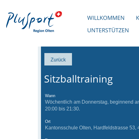
WILLKOMMEN
UNTERSTÜTZEN
Zurück
Sitzballtraining
Wann
Wöchentlich am Donnerstag, beginnend am
20:00 bis 21:30.
Ort
Kantonsschule Olten, Hardfeldstrasse 53, 