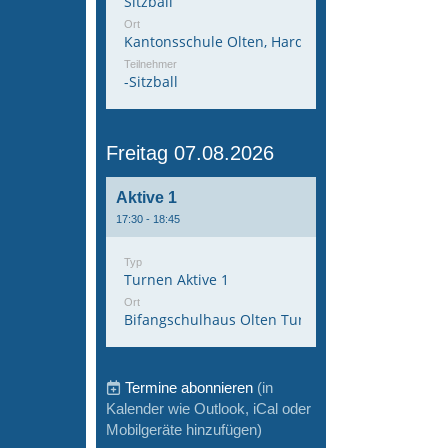
Sitzball
Ort
Kantonsschule Olten, Hardfeldstrasse 53, 4600 
Teilnehmer
-Sitzball
Freitag 07.08.2026
Aktive 1
17:30 - 18:45
Typ
Turnen Aktive 1
Ort
Bifangschulhaus Olten Turnhalle 1
Termine abonnieren
(in
Kalender wie Outlook, iCal oder
Mobilgeräte hinzufügen)