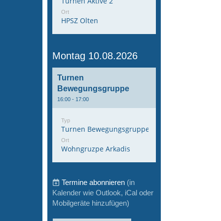
Turnen Aktive 2
Ort
HPSZ Olten
Montag 10.08.2026
Turnen
Bewegungsgruppe
16:00 - 17:00
Typ
Turnen Bewegungsgruppe
Ort
Wohngruzpe Arkadis
Termine abonnieren
(in
Kalender wie Outlook, iCal oder
Mobilgeräte hinzufügen)