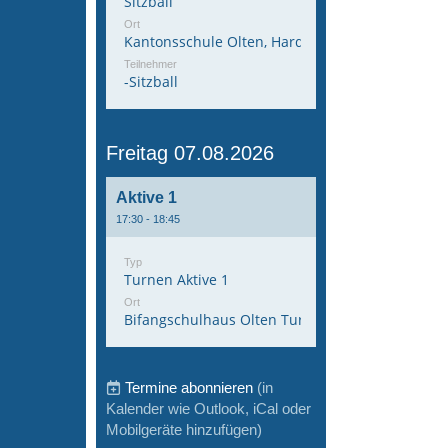
Sitzball
Ort
Kantonsschule Olten, Hardfeldstrasse 53, 4600 
Teilnehmer
-Sitzball
Freitag 07.08.2026
Aktive 1
17:30 - 18:45
Typ
Turnen Aktive 1
Ort
Bifangschulhaus Olten Turnhalle 1
Termine abonnieren
(in
Kalender wie Outlook, iCal oder
Mobilgeräte hinzufügen)