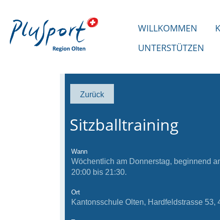
WILLKOMMEN
UNTERSTÜTZEN
Zurück
Sitzballtraining
Wann
Wöchentlich am Donnerstag, beginnend am
20:00 bis 21:30.
Ort
Kantonsschule Olten, Hardfeldstrasse 53, 